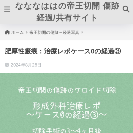
なななははの帝王切開 傷跡
経過/共有サイト
ホーム
帝王切開の傷跡～経過写真
肥厚性瘢痕：治療レポケース0の経過③
2024年8月28日