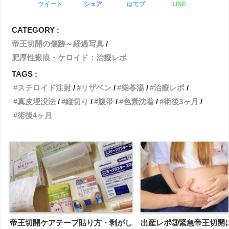
ツイート
シェア
はてブ
LINE
CATEGORY :
帝王切開の傷跡～経過写真
肥厚性瘢痕・ケロイド：治療レポ
TAGS :
ステロイド注射
リザベン
柴苓湯
治療レポ
真皮埋没法
縦切り
腹帯
色素沈着
術後3ヶ月
術後4ヶ月
帝王切開ケアテープ貼り方・剥がし
出産レポ③緊急帝王切開