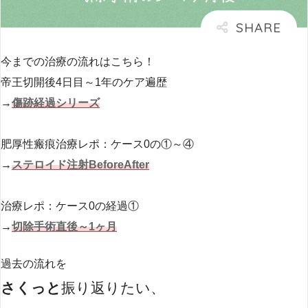
今までの治療の流れはこちら！
帝王切開後4日目～1年のケア遍歴
→
傷跡経過シリーズ
肥厚性瘢痕治療レポ：ケース0の①～④
→
ステロイド注射
BeforeAfter
治療レポ：ケース0の経過①
→
切除手術直後～
1
ヶ月
過去の流れを
さくっと
振り返りたい、