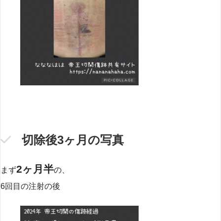
切除後3ヶ月の写真
2ヶ月半
まず
の、
6回目の注射の後