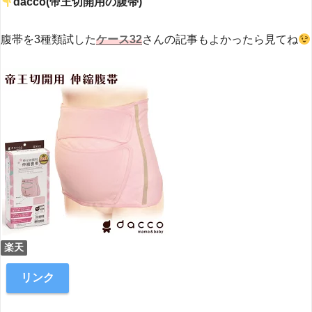
dacco(帝王切開用の腹帯)
腹帯を3種類試した
ケース32
さんの記事もよかったら見てね
楽天
リンク