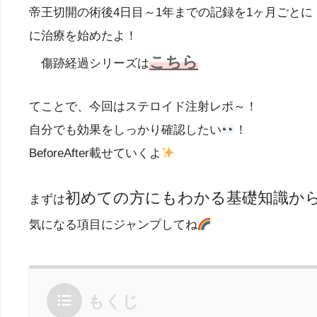
帝王切開の術後4日目～1年までの記録を1ヶ月ごと
に治療を始めたよ！
こちら
傷跡経過シリーズは
てことで、今回はステロイド注射レポ～！
自分でも効果をしっかり確認したい
！
BeforeAfter載せていくよ
初めての方にもわかる基礎知識か
まずは
気になる項目にジャンプしてね
もくじ