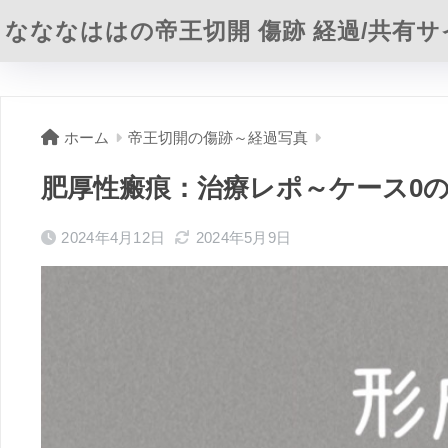
なななははの帝王切開 傷跡 経過/共有サ
ホーム
帝王切開の傷跡～経過写真
肥厚性瘢痕：治療レポ～ケース0
2024年4月12日
2024年5月9日