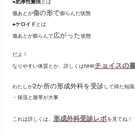
●肥厚性瘢痕
とは
傷の形で
傷あとが
膨らんだ状態
●ケロイド
とは
広がった
傷あとが膨らんで
状態
だよ！
チョイスの
なりやすい体質とか、詳しくはNHK
2か所の形成外科を受診
わたしが
して得た知識
・保湿と腹帯が大事
形成外科受診レポ
これは詳しくは、
を見てね！