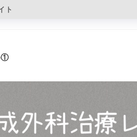
イト
の①