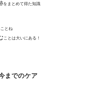
跡
をまとめて得た知識
のことね
む
ことは大いにある！
と今までのケア