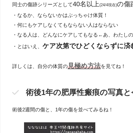
40名以上
の傷
同士の傷跡シリーズとして
(24/4現在)
・なるか、ならないかはぶっちゃけ体質！
・何にもケアしなくてもならない人はならない
・なる人は、どんなにケアしてもなる←あ、わたし
ケア次第でひどくならずに済
・とはいえ、
見極め方法
詳しくは、自分の体質の
を見てね！
術後1年の肥厚性瘢痕の写真
術後2週間の傷と、1年の傷を並べてみるね！