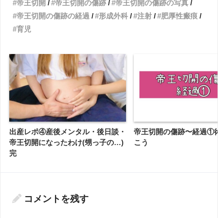
帝王切開
帝王切開の傷跡
帝王切開の傷跡の写真
帝王切開の傷跡の経過
形成外科
注射
肥厚性瘢痕
育児
出産レポ④産後メンタル・後日談・
帝王切開の傷跡〜経過①
帝王切開になったわけ(甥っ子の…)
こう
完
コメントを残す