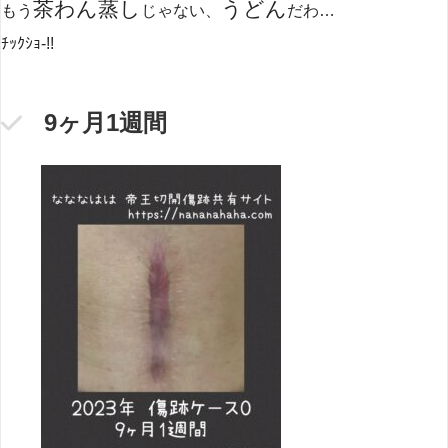
茶わん蒸し
うどん
もう
じゃない、
だわ…
ﾁｯｸｼｮ‐!!
9ヶ月1週間