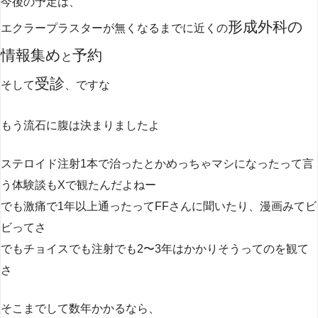
今後の予定は、
形成外科の
エクラープラスターが無くなるまでに近くの
情報集め
予約
と
受診
そして
、ですな
もう流石に腹は決まりましたよ
ステロイド注射1本で治ったとかめっちゃマシになったって言
う体験談もXで観たんだよねー
でも激痛で1年以上通ったってFFさんに聞いたり、漫画みてビ
ビってさ
でもチョイスでも注射でも2〜3年はかかりそうってのを観て
さ
そこまでして数年かかるなら、