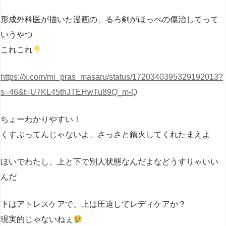
形成外科医が描いた漫画の、るろ剣がほっぺの傷治してって
いうやつ
これこれ
https://x.com/mi_pras_masaru/status/1720340395329192013?
s=46&t=U7KL45thJTEHwTu89Q_m-Q
ちょーわかりやすい！
くすぶってんじゃないよ、さっさと鎮火してくれたまえよ
ほいでわたし、上と下で別人状態なんだよなどうすりゃいい
んだ
下はアトレスケアで、上は圧迫してレディケアか？
現実的じゃないねぇ