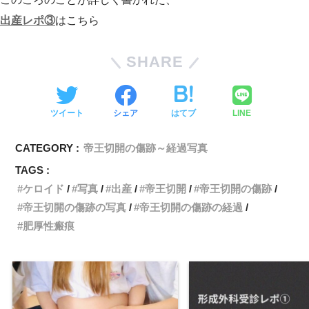
出産レポ③
はこちら
SHARE
ツイート
シェア
はてブ
LINE
CATEGORY :
帝王切開の傷跡～経過写真
TAGS :
ケロイド
写真
出産
帝王切開
帝王切開の傷跡
帝王切開の傷跡の写真
帝王切開の傷跡の経過
肥厚性瘢痕