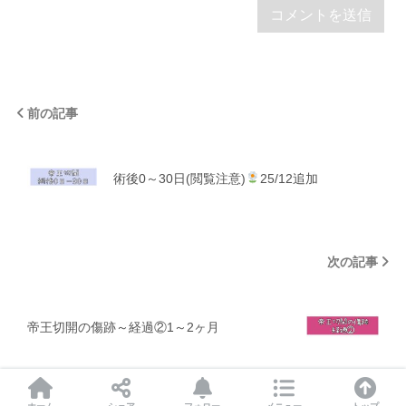
前の記事
術後0～30日(閲覧注意)
25/12追加
次の記事
帝王切開の傷跡～経過②1～2ヶ月