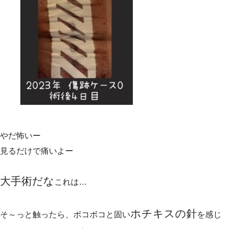
やだ怖いー
見るだけで痛いよー
大手術だな
これは…
ホチキスの針
そ～っと触ったら、ボコボコと固い
を感じ