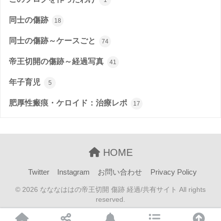
ケア用品一覧表
25/12追加
カテゴリー
Twins Case Studies :ツイスタ
7
おかねのこと
4
このブログを作ったわけ
1
同士の傷跡
18
同士の傷跡～ケースごと
74
帝王切開の傷跡～経過写真
41
年子育児
5
肥厚性瘢痕・ケロイド：治療レポ
17