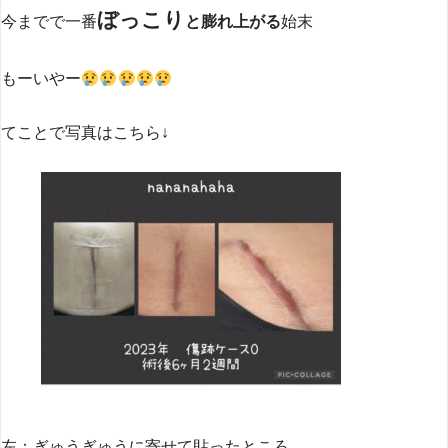
ぼっこり
今までで一番
と膨れ上がる
始末
もーいやー
てことで写真はこちら↓
左：ぎゅうぎゅうに寄せて貼ったところ