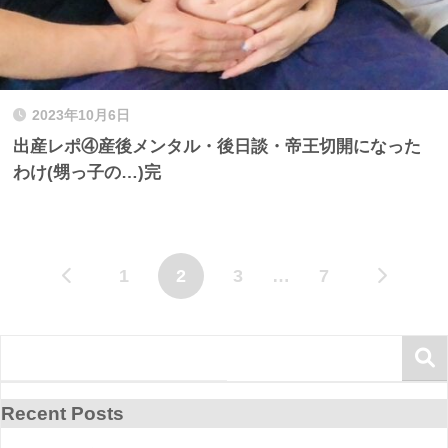
2023年10月6日
出産レポ④産後メンタル・後日談・帝王切開になった
わけ(甥っ子の…)完
1
2
3
…
7
Recent Posts