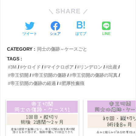
SHARE
ツイート
シェア
はてブ
LINE
CATEGORY :
同士の傷跡～ケースごと
TAGS :
3M
ケロイド
マイクロポア
リンデロン
出産
帝王切開
帝王切開の傷跡
帝王切開の傷跡の写真
帝王切開の傷跡の経過
肥厚性瘢痕