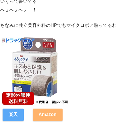
いくって書いてる
へぇへぇへぇ！！
ちなみに共立美容外科のHPでもマイクロポア貼ってるわ
楽天
Amazon