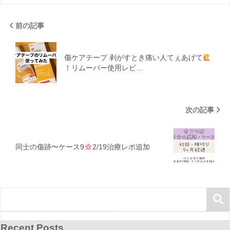
前の記事
傷ケアテープ 剥がすとき痛い人てぇあげて
！リムーバー使用レビ…
次の記事
同士の傷跡〜ケース9
2/19治療レポ追加
Recent Posts