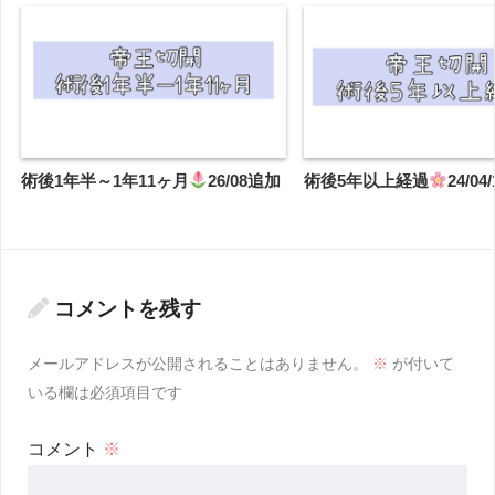
術後1年半～1年11ヶ月
26/08追加
術後5年以上経過
24/0
コメントを残す
メールアドレスが公開されることはありません。
※
が付いて
いる欄は必須項目です
コメント
※